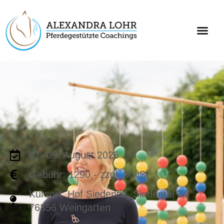
07.-09. August 2025
Gebühr: 1290,- zzgl. MwSt.
Kursort: Hof Siedental, Siedental 2,
76356 Weingarten