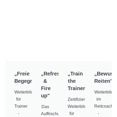
„Freie
„Refresh
„Train
„Bewuss
Begegnung"
&
the
Reiten"
Fire
Trainer“
Weiterbildung
Weiterbildu
up"
für
im
Zertifizierte
Trainer
Reitcoachin
Weiterbildung
Das
-
-
für
Auffrischungsseminar