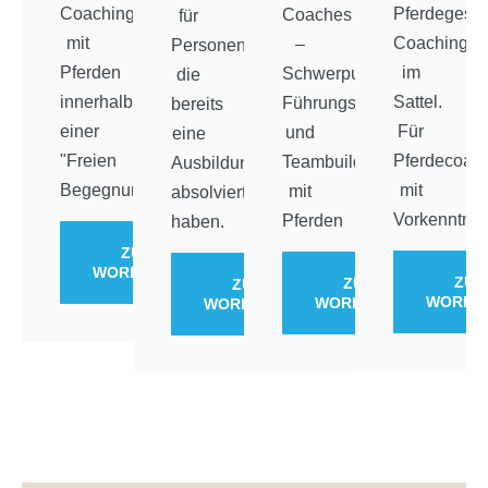
Coaching
Pferdegestü
Coaches
für
mit
Coaching
–
Personen,
Pferden
im
Schwerpunkt
die
innerhalb
Sattel.
Führungskräftetraining
bereits
einer
Für
und
eine
"Freien
Pferdecoac
Teambuilding
Ausbildung
Begegnung"
mit
mit
absolviert
Vorkenntnis
Pferden
haben.
ZUM
WORKSHOP
ZUM
ZUM
ZUM
WORKS
WORKSHOP
WORKSHOP