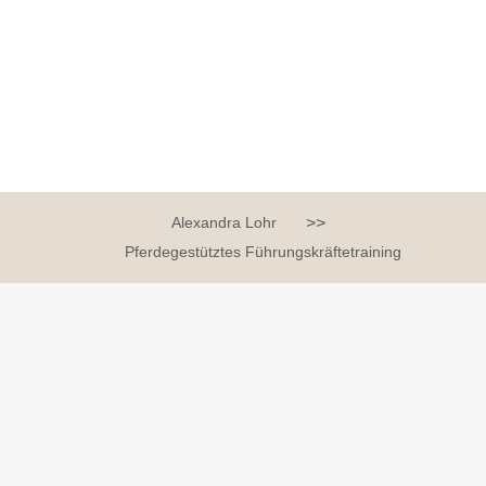
Alexandra Lohr
>>
Pferdegestütztes Führungskräftetraining