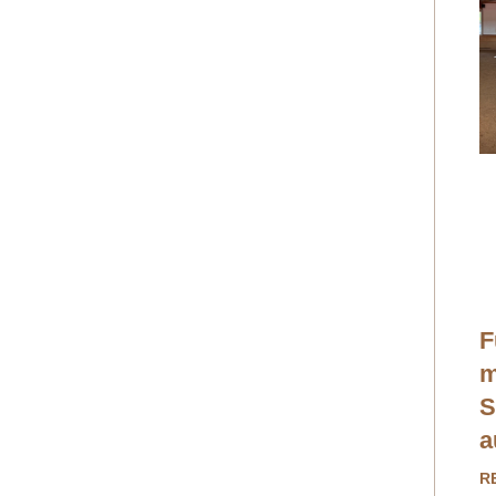
F
m
S
a
R