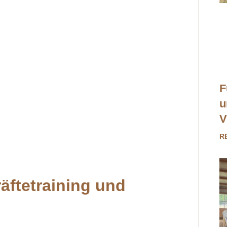
F
u
V
R
äftetraining und