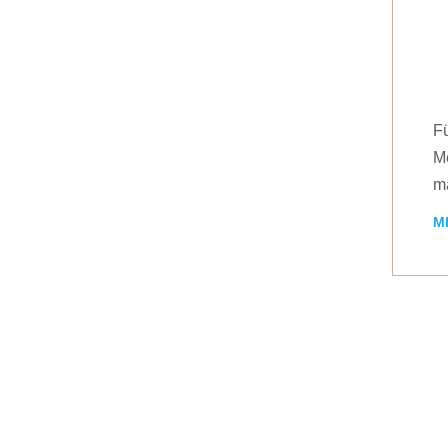
Fü
Me
m
M