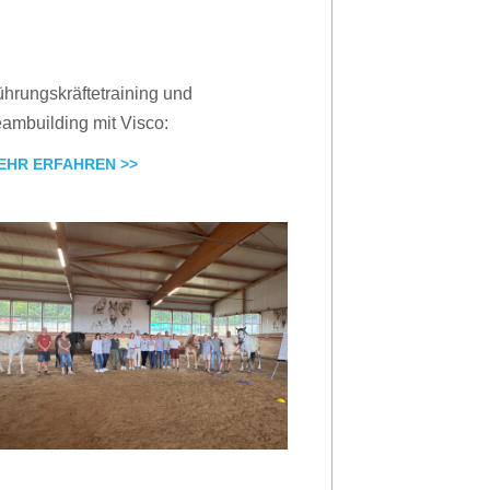
hrungskräftetraining und
ambuilding mit Visco:
EHR ERFAHREN >>