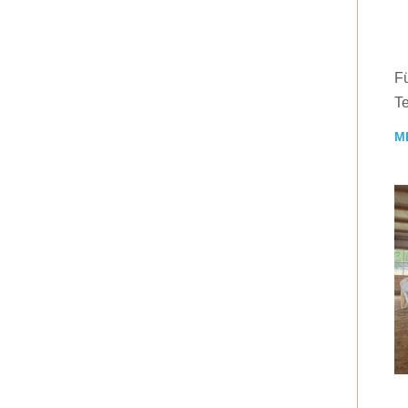
Fü
Te
M