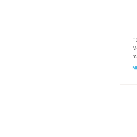
Fü
Me
m
M