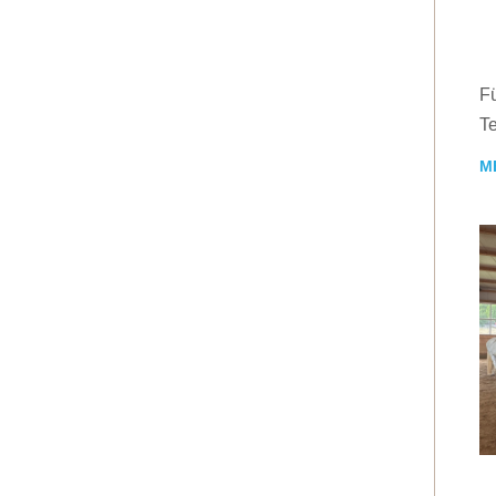
Fü
Te
M