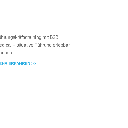
hrungskräftetraining mit B2B
dical – situative Führung erlebbar
achen
EHR ERFAHREN >>