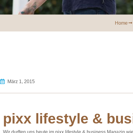
Home
März 1, 2015
pixx lifestyle & bu
Wir durften uns heute im pixx lifestyle & business Magazin wi