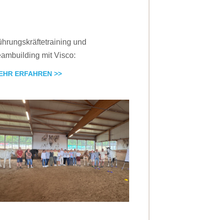
hrungskräftetraining und
ambuilding mit Visco:
EHR ERFAHREN >>